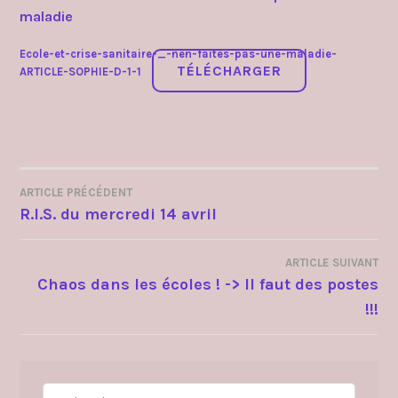
maladie
Ecole-et-crise-sanitaire-_-nen-faites-pas-une-maladie-
TÉLÉCHARGER
ARTICLE-SOPHIE-D-1-1
ARTICLE PRÉCÉDENT
NAVIGATION
R.I.S. du mercredi 14 avril
DE
ARTICLE SUIVANT
L’ARTICLE
Chaos dans les écoles ! -> Il faut des postes
!!!
Rechercher :