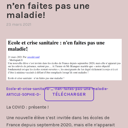
n’en faites pas une
maladie!
23 mars 2021
par
,
admin4997
publié
dans
communique
,
covid19
2020
,
sécurité
à
l'école
Ecole-et-crise-sanitaire-_-nen-faites-pas-une-maladie-
TÉLÉCHARGER
ARTICLE-SOPHIE-D-
La COVID : présente !
Une nouvelle élève s’est invitée dans les écoles de
France depuis septembre 2020, mais elle n’apparait