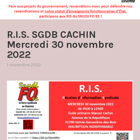
R.I.S. SGDB CACHIN
Mercredi 30 novembre
2022
1 novembre 2022
par
,
admin4997
publié
dans
réunions
d'information
syndicale