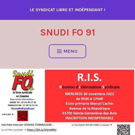
Accéder
LE SYNDICAT LIBRE ET INDÉPENDANT !
au
contenu
SNUDI FO 91
MENU