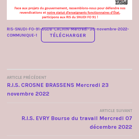
RIS-SNUDI-FO-91-SGDB-CACHIN-Mercredi-30-novembre-2022-
TÉLÉCHARGER
COMMUNIQUE-1
ARTICLE PRÉCÉDENT
NAVIGATION
R.I.S. CROSNE BRASSENS Mercredi 23
novembre 2022
DE
L’ARTICLE
ARTICLE SUIVANT
R.I.S. EVRY Bourse du travail Mercredi 07
décembre 2022