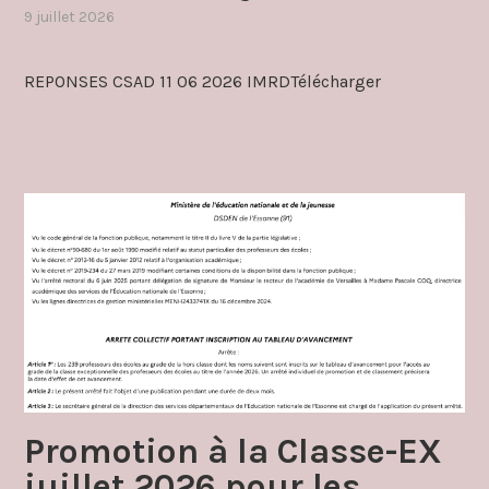
9 juillet 2026
,
publié
dans
REPONSES CSAD 11 06 2026 IMRDTélécharger
csa
sd
(remplace
ctsd)
Promotion à la Classe-EX
juillet 2026 pour les