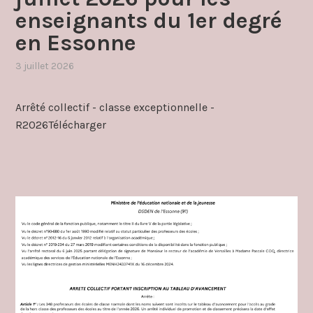
enseignants du 1er degré
en Essonne
3 juillet 2026
,
publié
dans
Arrêté collectif - classe exceptionnelle -
promotion
R2026Télécharger