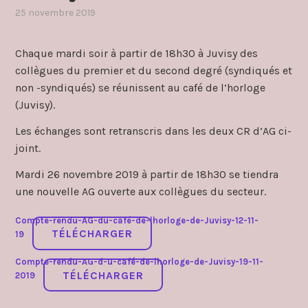
25 novembre 2019
par
,
admin4997
publié
dans
Chaque mardi soir à partir de 18h30 à Juvisy des
grèves
collègues du premier et du second degré (syndiqués et
et
non -syndiqués) se réunissent au café de l’horloge
manifestations
(Juvisy).
Les échanges sont retranscris dans les deux CR d’AG ci-
joint.
Mardi 26 novembre 2019 à partir de 18h30 se tiendra
une nouvelle AG ouverte aux collègues du secteur.
Compte-rendu-AG-du-café-de-lhorloge-de-Juvisy-12-11-
TÉLÉCHARGER
19
Compte-rendu-AG-d-u-café-de-lhorloge-de-Juvisy-19-11-
TÉLÉCHARGER
2019