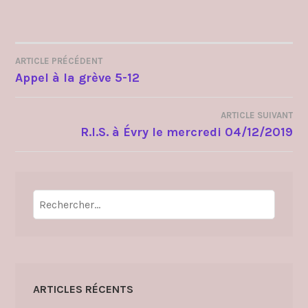
ARTICLE PRÉCÉDENT
NAVIGATION
Appel à la grève 5-12
DE
ARTICLE SUIVANT
L’ARTICLE
R.I.S. à Évry le mercredi 04/12/2019
Rechercher :
ARTICLES RÉCENTS