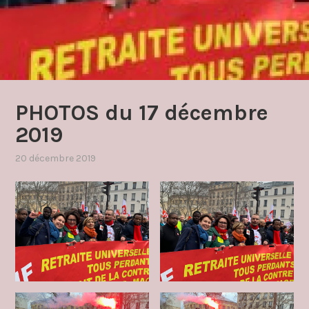
PHOTOS du 17 décembre
2019
20 décembre 2019
par
,
admin4997
publié
dans
photos