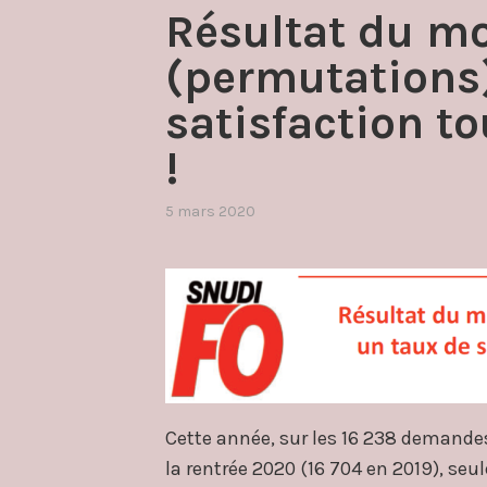
Résultat du m
(permutations)
satisfaction t
!
5 mars 2020
par
,
admin4997
publié
dans
actualité
!
,
mouvement
inter
(permutations)
Cette année, sur les 16 238 demand
la rentrée 2020 (16 704 en 2019), seu