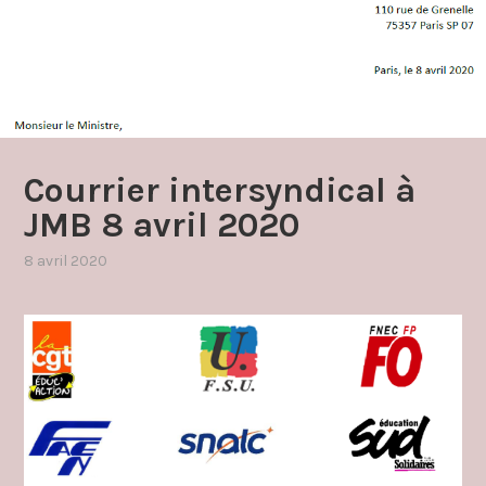
Courrier intersyndical à
JMB 8 avril 2020
8 avril 2020
par
,
admin4997
publié
dans
covid19
2020