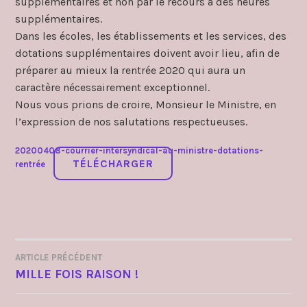
supplémentaires et non par le recours à des heures
supplémentaires.
Dans les écoles, les établissements et les services, des
dotations supplémentaires doivent avoir lieu, afin de
préparer au mieux la rentrée 2020 qui aura un
caractère nécessairement exceptionnel.
Nous vous prions de croire, Monsieur le Ministre, en
l’expression de nos salutations respectueuses.
20200408-courrier-intersyndical-au-ministre-dotations-
TÉLÉCHARGER
rentrée
ARTICLE PRÉCÉDENT
NAVIGATION
MILLE FOIS RAISON !
DE