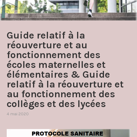
Guide relatif à la
réouverture et au
fonctionnement des
écoles maternelles et
élémentaires & Guide
relatif à la réouverture et
au fonctionnement des
collèges et des lycées
4 mai 2020
par
,
admin4997
publié
dans
covid19