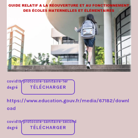
2020
covid19-protocole-sanitaire-1er
TÉLÉCHARGER
degré
https://www.education.gouv.fr/media/67182/downl
oad
covid19-protocole-sanitaire-second
TÉLÉCHARGER
degré