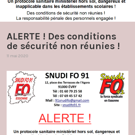
ALERTE ! Des conditions
de sécurité non réunies !
11 mai 2020
par
,
admin4997
publié
dans
chsct
/
fsssct
ou
f3sct
,
communique
,
covid19
2020