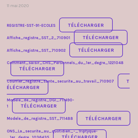
11 mai 2020
par
,
admin4997
publié
dans
TÉLÉCHARGER
REGISTRE-SST-91-ECOLES
chsct
/
TÉLÉCHARGER
Affiche_registre_SST_2_710901
fsssct
ou
TÉLÉCHARGER
Affiche_registre_SST_710902
f3sct
,
sécurité
Comment_saisir_CHS_Personnels_du_1er_degre_1221048
à
TÉLÉCHARGER
l'école
T
Courrier_registre_sante_securite_au_travail_710907
ÉLÉCHARGER
Modele_de_registre_DGI_711490-
TÉLÉCHARGER
1
TÉLÉCHARGER
Modele_de_registre_SST_711488
ONS_La_securite_au_quotidien_-_Triptyque-
TÉLÉCHARGER
_1er_degre_1036435