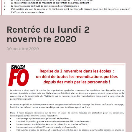
Rentrée du lundi 2
novembre 2020
30 octobre 2020
par
,
admin4997
publié
dans
communique
,
covid19
2020