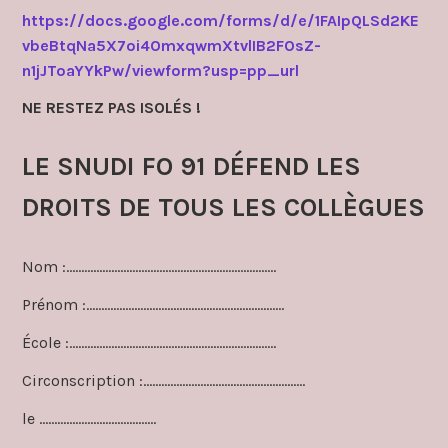
https://docs.google.com/forms/d/e/1FAIpQLSd2KE
vbeBtqNa5X7oi4OmxqwmXtvlIB2FOsZ-
n1jJToaYYkPw/viewform?usp=pp_url
NE RESTEZ PAS ISOLÉS !
LE SNUDI FO 91 DÉFEND LES
DROITS DE TOUS LES COLLÈGUES
Nom :…………………………………………………………….
Prénom :…………………………………………………………
École :……………………………………………………………
Circonscription :………………………………………………
le …………………………………