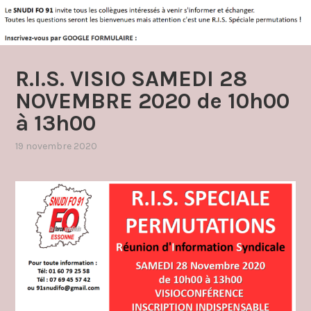
R.I.S. VISIO SAMEDI 28
NOVEMBRE 2020 de 10h00
à 13h00
19 novembre 2020
par
,
admin4997
publié
dans
communique
,
mouvement
inter
(permutations)
,
réunions
d'information
syndicale