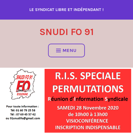
Accéder
LE SYNDICAT LIBRE ET INDÉPENDANT !
au
contenu
SNUDI FO 91
MENU