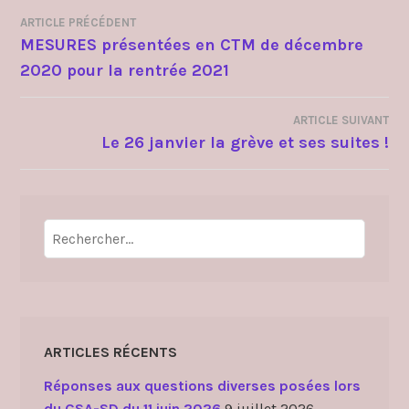
ARTICLE PRÉCÉDENT
NAVIGATION
MESURES présentées en CTM de décembre
2020 pour la rentrée 2021
DE
L’ARTICLE
ARTICLE SUIVANT
Le 26 janvier la grève et ses suites !
Rechercher :
ARTICLES RÉCENTS
Réponses aux questions diverses posées lors
du CSA-SD du 11 juin 2026
9 juillet 2026