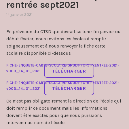
rentrée sept2021
14 janvier 2021
par
,
admin4997
publié
dans
En prévision du CTSD qui devrait se tenir fin janvier ou
carte
début février, nous invitons les écoles à remplir
scolaire
,
soigneusement et à nous renvoyer la fiche carte
csa
sd
scolaire disponible ci-dessous
(remplace
ctsd)
FICHE-ENQUETE-CARTE-SCOLAIRE-SNUDI-FO-91-RENTREE-2021-
TÉLÉCHARGER
v003_14_01_2021
FICHE-ENQUETE-CARTE-SCOLAIRE-SNUDI-FO-91-RENTREE-2021-
TÉLÉCHARGER
v003_14_01_2021
Ce n’est pas obligatoirement la direction de l’école qui
doit remplir ce document mais les informations
doivent être exactes pour que nous puissions
intervenir au nom de l’école.