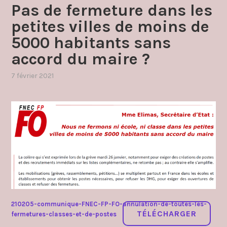
Pas de fermeture dans les
petites villes de moins de
5000 habitants sans
accord du maire ?
7 février 2021
par
,
admin4997
publié
dans
carte
scolaire
,
communique
210205-communique-FNEC-FP-FO-annulation-de-toutes-les-
TÉLÉCHARGER
fermetures-classes-et-de-postes