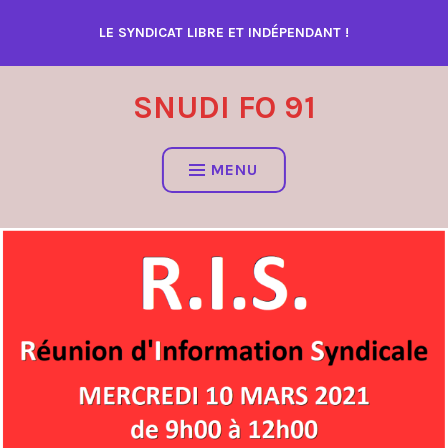
Accéder
LE SYNDICAT LIBRE ET INDÉPENDANT !
au
contenu
SNUDI FO 91
MENU