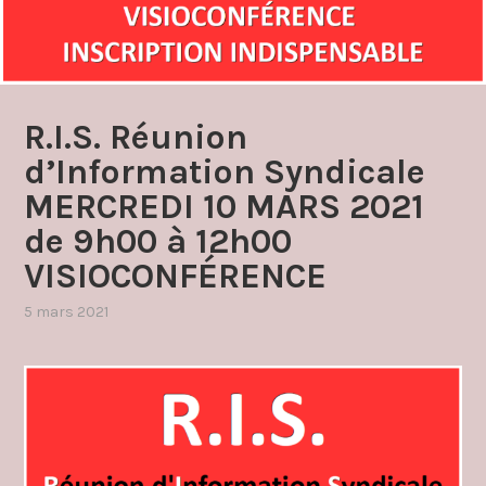
R.I.S. Réunion
d’Information Syndicale
MERCREDI 10 MARS 2021
de 9h00 à 12h00
VISIOCONFÉRENCE
5 mars 2021
par
,
admin4997
publié
dans
communique
,
réunions
d'information
syndicale