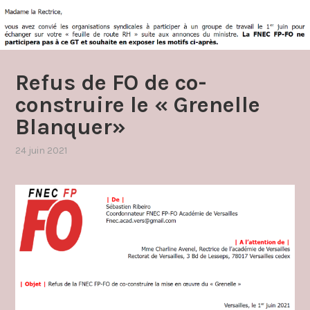
Refus de FO de co-
construire le « Grenelle
Blanquer»
24 juin 2021
par
,
admin4997
publié
dans
carriere
,
communique