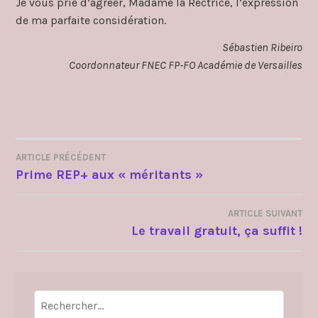
Je vous prie d’agréer, Madame la Rectrice, l’expression
de ma parfaite considération.
Sébastien Ribeiro
Coordonnateur FNEC FP-FO Académie de Versailles
ARTICLE PRÉCÉDENT
NAVIGATION
Prime REP+ aux « méritants »
DE
ARTICLE SUIVANT
L’ARTICLE
Le travail gratuit, ça suffit !
Rechercher :