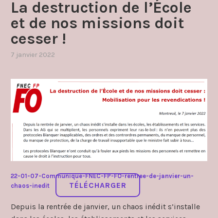
La destruction de l’École
et de nos missions doit
cesser !
7 janvier 2022
par
,
admin4997
publié
dans
communique
,
covid19
2020
,
grèves
et
manifestations
22-01-07-Communique-FNEC-FP-FO-rentree-de-janvier-un-
TÉLÉCHARGER
chaos-inedit
Depuis la rentrée de janvier, un chaos inédit s’installe