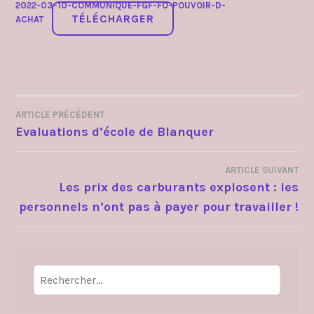
2022-03-10-COMMUNIQUE-FGF-FO-POUVOIR-D-
TÉLÉCHARGER
ACHAT
ARTICLE PRÉCÉDENT
NAVIGATION
Evaluations d’école de Blanquer
DE
ARTICLE SUIVANT
L’ARTICLE
Les prix des carburants explosent : les
personnels n’ont pas à payer pour travailler !
Rechercher :