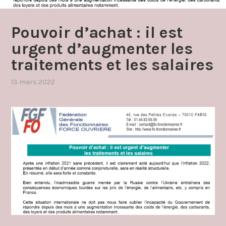
Pouvoir d’achat : il est
urgent d’augmenter les
traitements et les salaires
13 mars 2022
par
,
admin4997
publié
dans
carriere
,
communique
,
promotion
,
salaire
prime
revenus