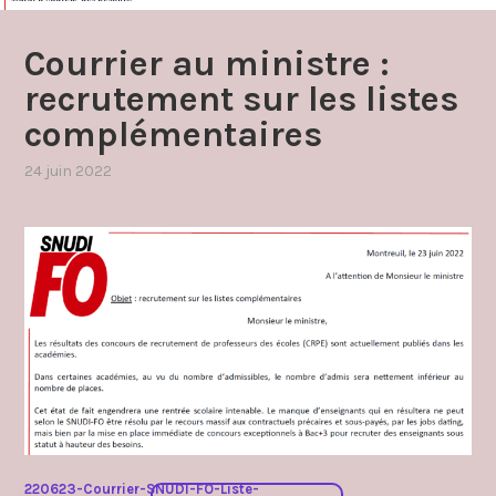
Courrier au ministre :
recrutement sur les listes
complémentaires
24 juin 2022
par
,
admin4997
publié
dans
courrier
,
pes
concours
stagiaires
220623-Courrier-SNUDI-FO-Liste-