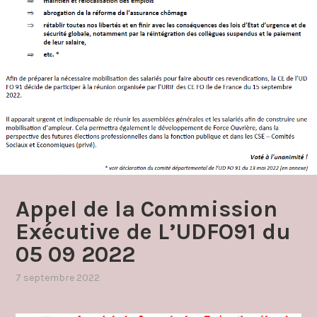
Appel de la Commission
Exécutive de L’UDFO91 du
05 09 2022
7 septembre 2022
par
,
admin4997
publié
dans