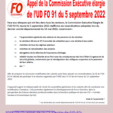
communique
,
retraite
,
salaire
prime
revenus
2022-09-05-appel-de-la-CE-Elargie-de-lUD-FO-