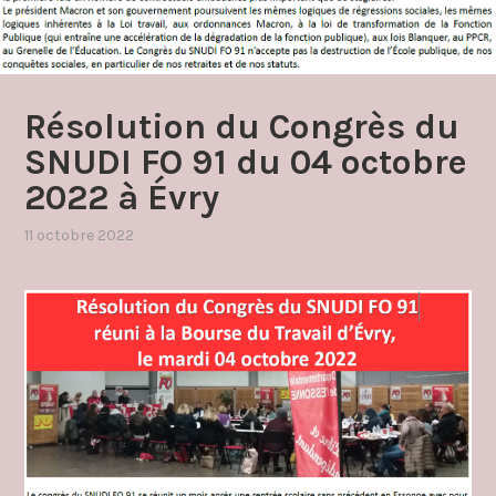
Résolution du Congrès du
SNUDI FO 91 du 04 octobre
2022 à Évry
11 octobre 2022
par
,
admin4997
publié
dans
non
classé