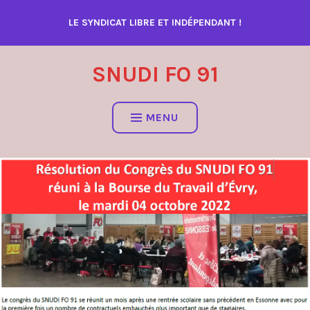
Accéder
LE SYNDICAT LIBRE ET INDÉPENDANT !
au
contenu
SNUDI FO 91
MENU