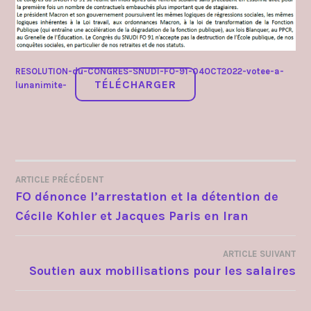
RESOLUTION-du-CONGRES-SNUDI-FO-91-04OCT2022-votee-a-
TÉLÉCHARGER
lunanimite-
ARTICLE PRÉCÉDENT
NAVIGATION
FO dénonce l’arrestation et la détention de
Cécile Kohler et Jacques Paris en Iran
DE
L’ARTICLE
ARTICLE SUIVANT
Soutien aux mobilisations pour les salaires