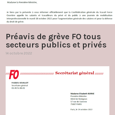
Préavis de grève FO tous
secteurs publics et privés
14 octobre 2022
par
,
admin4997
publié
dans
grèves
et
manifestations
,
preavis