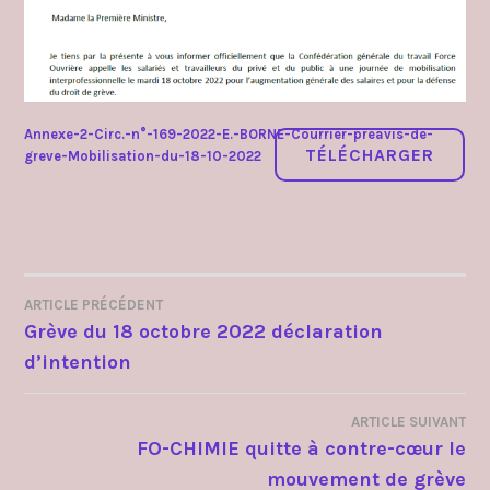
Annexe-2-Circ.-n°-169-2022-E.-BORNE-Courrier-preavis-de-
TÉLÉCHARGER
greve-Mobilisation-du-18-10-2022
ARTICLE PRÉCÉDENT
NAVIGATION
Grève du 18 octobre 2022 déclaration
d’intention
DE
L’ARTICLE
ARTICLE SUIVANT
FO-CHIMIE quitte à contre-cœur le
mouvement de grève