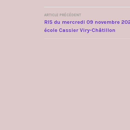
ARTICLE PRÉCÉDENT
NAVIGATION
RIS du mercredi 09 novembre 20
école Cassier Viry-Châtillon
DE
L’ARTICLE