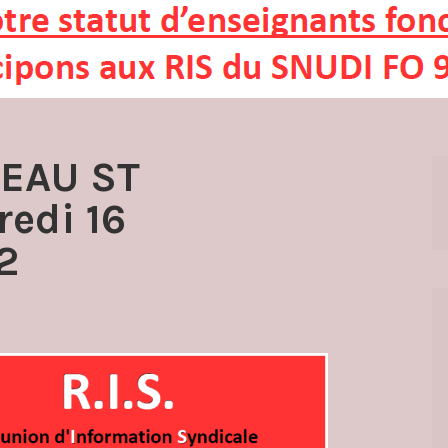
MEAU ST
edi 16
2