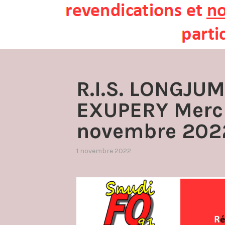
R.I.S. LONGJU
EXUPERY Mercr
novembre 202
1 novembre 2022
par
,
admin4997
publié
dans
réunions
d'information
syndicale