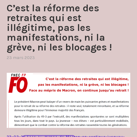
C’est la réforme des
retraites qui est
illégitime, pas les
manifestations, ni la
grève, ni les blocages !
23 mars 2023
par
,
admin4997
publié
dans
grèves
et
manifestations
,
retraite
23-03-22-Face-au-mepris-de-Macron-on-continue-jusquau-