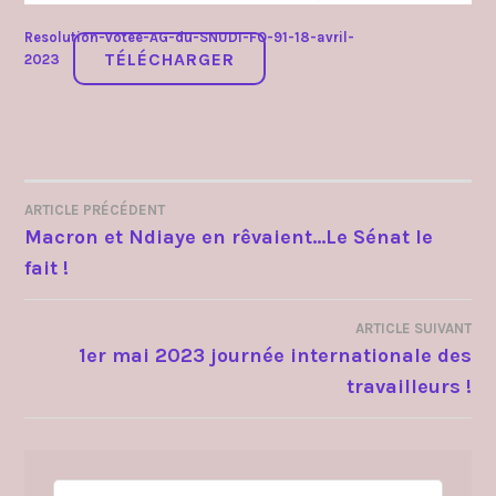
Resolution-votee-AG-du-SNUDI-FO-91-18-avril-
TÉLÉCHARGER
2023
ARTICLE PRÉCÉDENT
NAVIGATION
Macron et Ndiaye en rêvaient…Le Sénat le
fait !
DE
L’ARTICLE
ARTICLE SUIVANT
1er mai 2023 journée internationale des
travailleurs !
Rechercher :