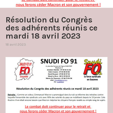
Résolution du Congrès
des adhérents réunis ce
mardi 18 avril 2023
18 avril 2023
par
,
admin4997
publié
dans
le
snudi
fo
91
,
non
classé