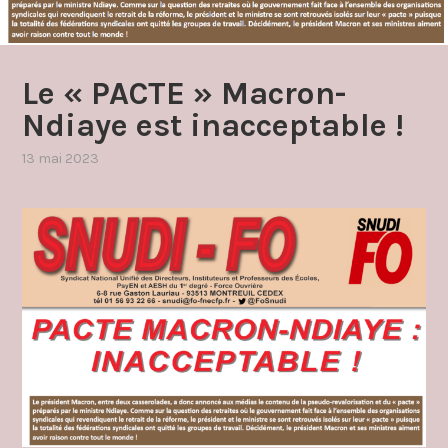
Le « PACTE » Macron-
Ndiaye est inacceptable !
13 mai 2023
par
,
admin4997
publié
dans
salaire
prime
revenus