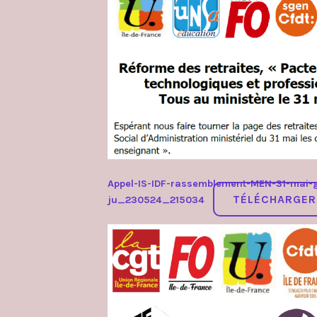
et
manifestations
Appel-IS-IDF-rassemblement-MEN-31-mai-g
TÉLÉCHARGER
ju_230524_215034