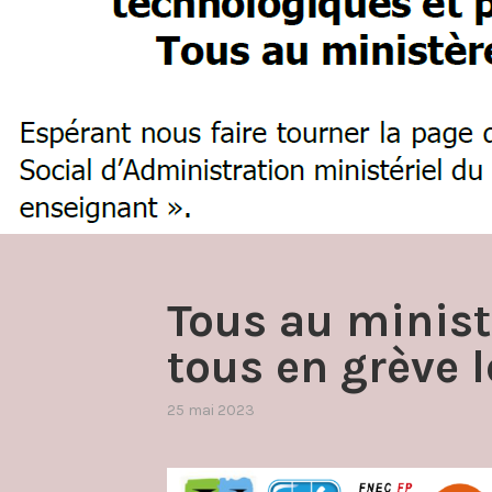
Tous au minist
tous en grève le
25 mai 2023
par
,
admin4997
publié
dans
grèves