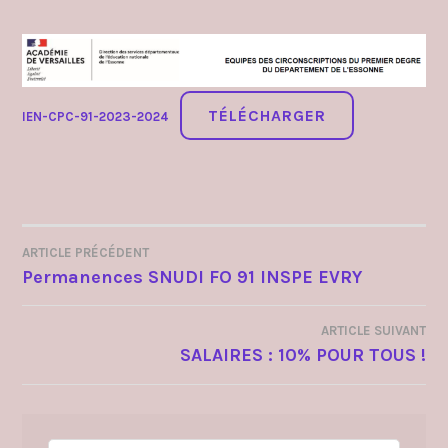
admin4997
publié
dans
circonscriptions
,
cpc
,
liens
TÉLÉCHARGER
utiles
IEN-CPC-91-2023-2024
ARTICLE PRÉCÉDENT
NAVIGATION
Permanences SNUDI FO 91 INSPE EVRY
DE
ARTICLE SUIVANT
L’ARTICLE
SALAIRES : 10% POUR TOUS !