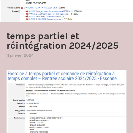
temps partiel et
réintégration 2024/2025
11 janvier 2024
par
,
admin4997
publié
dans
temps
partiel