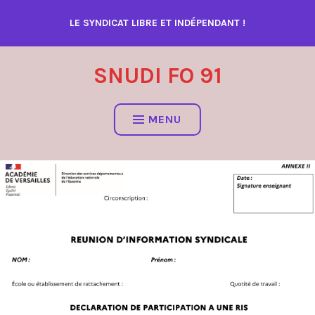
Accéder
LE SYNDICAT LIBRE ET INDÉPENDANT !
au
contenu
SNUDI FO 91
MENU