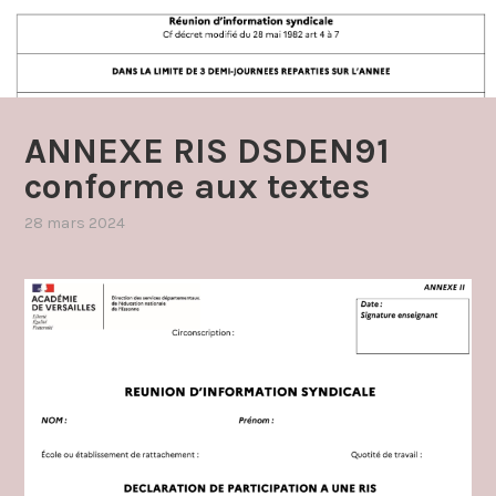
ANNEXE RIS DSDEN91
conforme aux textes
28 mars 2024
par
,
admin4997
publié
dans
réunions
d'information
syndicale