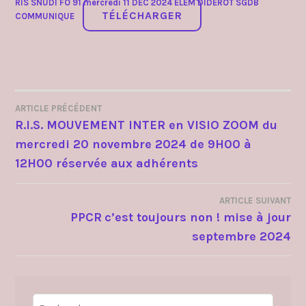
RIS SNUDI FO 91 mercredi 11 DEC 2024 ELEM DIDEROT SGDB
TÉLÉCHARGER
COMMUNIQUE
ARTICLE PRÉCÉDENT
NAVIGATION
R.I.S. MOUVEMENT INTER en VISIO ZOOM du
mercredi 20 novembre 2024 de 9H00 à
DE
12H00 réservée aux adhérents
L’ARTICLE
ARTICLE SUIVANT
PPCR c’est toujours non ! mise à jour
septembre 2024
Rechercher :