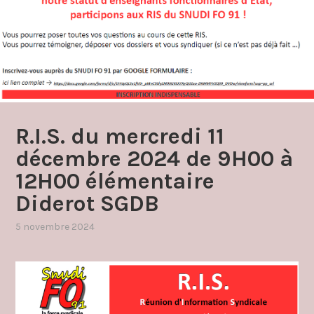
R.I.S. du mercredi 11
décembre 2024 de 9H00 à
12H00 élémentaire
Diderot SGDB
5 novembre 2024
par
,
admin4997
publié
dans
réunions
d'information
syndicale