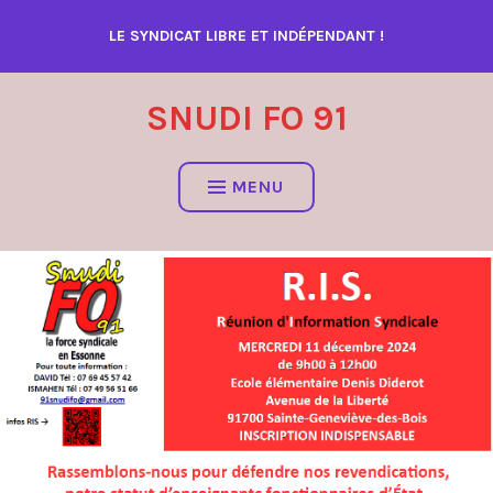
Accéder
LE SYNDICAT LIBRE ET INDÉPENDANT !
au
contenu
SNUDI FO 91
MENU