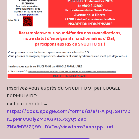
Inscrivez-vous auprès du SNUDI FO 91 par GOOGLE
FORMULAIRE:
ici lien complet →
https://docs.google.com/forms/d/e/1FAIpQLSe1fV0
r_pMnCS0iyZM9XGKtX7XyQtIZao-
ZNWMYVZQ99_DVDw/viewform?usp=pp_url