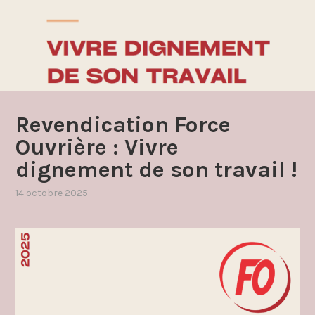
Revendication Force
Ouvrière : Vivre
dignement de son travail !
14 octobre 2025
par
,
admin4997
publié
dans
salaire
prime
revenus