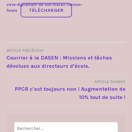
vivre-dignement-de-son-travail-version-
TÉLÉCHARGER
finale
ARTICLE PRÉCÉDENT
NAVIGATION
Courrier à la DASEN : Missions et tâches
dévolues aux directeurs d’école.
DE
L’ARTICLE
ARTICLE SUIVANT
PPCR c’est toujours non ! Augmentation de
10% tout de suite !
Rechercher :