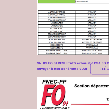
SNUDI FO 91 RESULTATS exhaustif CSA SD C
TÉLÉ
envoyer à nos adhérents V001