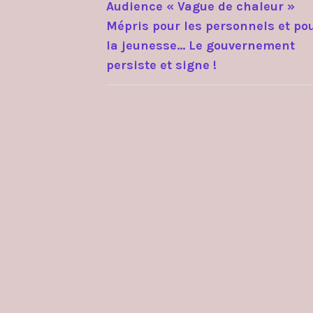
Audience « Vague de chaleur »
Mépris pour les personnels et po
DE
la jeunesse… Le gouvernement
L’ARTICLE
persiste et signe !