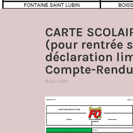
CARTE SCOLAIR
(pour rentrée
déclaration lim
Compte-Rendu 
19 juin 2026
par
,
admin4997
publié
dans
carte
scolaire
,
directrices
directeurs