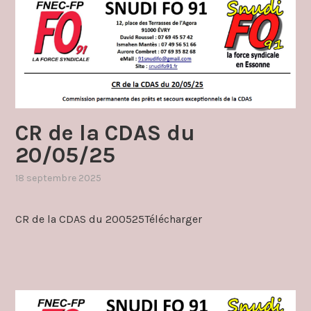
CR de la CDAS du
20/05/25
18 septembre 2025
,
publié
dans
CR de la CDAS du 200525Télécharger
cdas