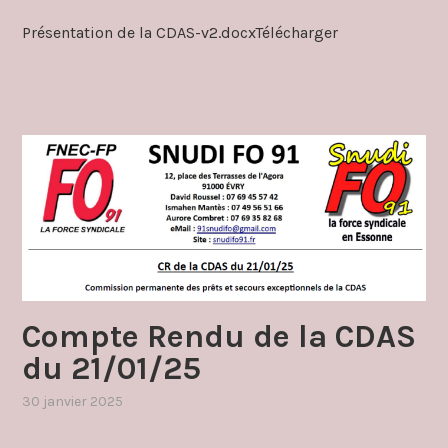
dans
Présentation de la CDAS-v2.docxTélécharger
cdas
Compte Rendu de la CDAS
du 21/01/25
30 janvier 2025
,
publié
dans