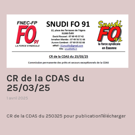
CR de la CDAS du
25/03/25
1 avril 2025
,
publié
dans
CR de la CDAS du 250325 pour publicationTélécharger
cdas