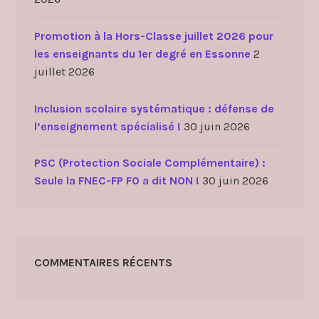
r
n
Promotion à la Hors-Classe juillet 2026 pour
a
les enseignants du 1er degré en Essonne
2
q
juillet 2026
u
e
Inclusion scolaire systématique : défense de
d
l’enseignement spécialisé !
30 juin 2026
e
p
PSC (Protection Sociale Complémentaire) :
l
Seule la FNEC-FP FO a dit NON !
30 juin 2026
u
s
COMMENTAIRES RÉCENTS