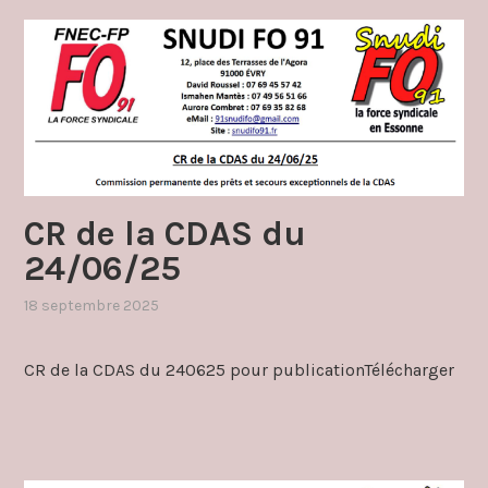
CR de la CDAS du
24/06/25
18 septembre 2025
,
publié
dans
CR de la CDAS du 240625 pour publicationTélécharger
cdas