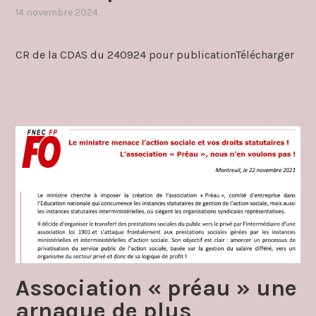
14 novembre 2024
,
publié
dans
CR de la CDAS du 240924 pour publicationTélécharger
cdas
Association « préau » une
arnaque de plus