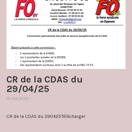
CR de la CDAS du
29/04/25
19 mai 2025
,
publié
dans
CR de la CDAS du 290425Télécharger
cdas