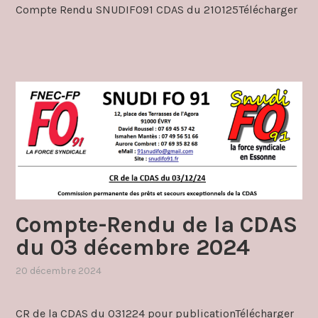
Compte Rendu SNUDIFO91 CDAS du 210125Télécharger
cdas
Compte-Rendu de la CDAS
du 03 décembre 2024
20 décembre 2024
,
publié
dans
CR de la CDAS du 031224 pour publicationTélécharger
cdas