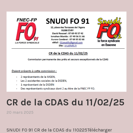
CR de la CDAS du 11/02/25
20 mars 2025
,
publié
dans
SNUDI FO 91 CR de la CDAS du 110225Télécharger
cdas