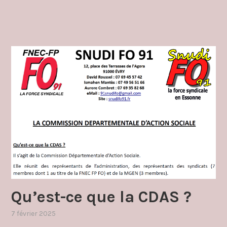
Qu’est-ce que la CDAS ?
7 février 2025
,
publié