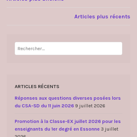
NAVIGATION
a
t
DES
Articles plus récents
i
o
ARTICLES
n
«
Rechercher :
p
r
é
a
ARTICLES RÉCENTS
u
Réponses aux questions diverses posées lors
»
du CSA-SD du 11 juin 2026
9 juillet 2026
u
n
Promotion à la Classe-EX juillet 2026 pour les
e
enseignants du 1er degré en Essonne
3 juillet
a
2026