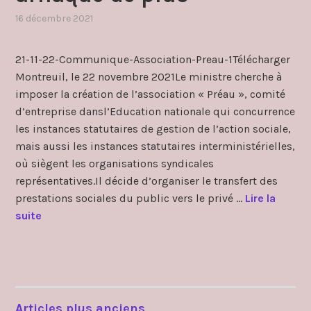
16 décembre 2021
,
publié
dans
21-11-22-Communique-Association-Preau-1Télécharger
cdas
,
Montreuil, le 22 novembre 2021Le ministre cherche à
communique
imposer la création de l’association « Préau », comité
d’entreprise dansl’Education nationale qui concurrence
les instances statutaires de gestion de l’action sociale,
mais aussi les instances statutaires interministérielles,
où siègent les organisations syndicales
représentatives.Il décide d’organiser le transfert des
prestations sociales du public vers le privé …
Lire la
A
suite
s
s
o
c
i
Articles plus anciens