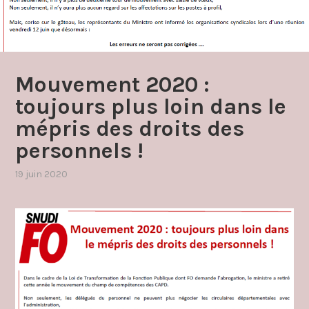
Mouvement 2020 :
toujours plus loin dans le
mépris des droits des
personnels !
19 juin 2020
par
,
admin4997
publié
dans
capd
,
grèves
et
manifestations
,
mouvement
intra