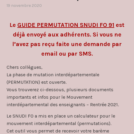
19 novembre 2020
par
,
admin4997
publié
dans
Le
GUIDE PERMUTATION SNUDI FO 91
est
capd
,
mouvement
déjà envoyé aux adhérents. Si vous ne
inter
l’avez pas reçu faite une demande par
(permutations)
,
réunions
email ou par SMS.
d'information
syndicale
Chers collègues,
La phase de mutation interdépartementale
(PERMUTATION) est ouverte.
Vous trouverez ci-dessous, plusieurs documents
importants et infos pour le Mouvement
interdépartemental des enseignants – Rentrée 2021.
Le SNUDI FO a mis en place un calculateur pour le
mouvement interdépartemental (permutations).
Cet outil vous permet de recevoir votre barème