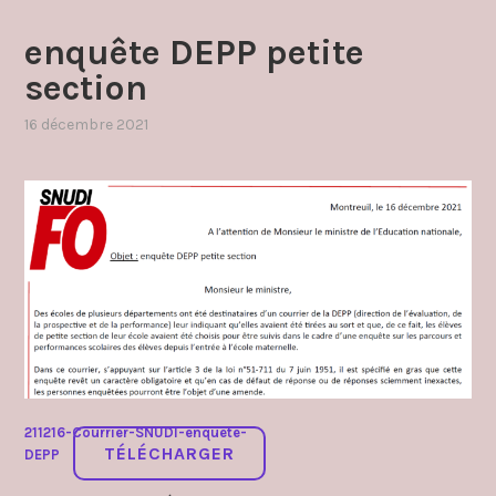
enquête DEPP petite
section
16 décembre 2021
par
,
admin4997
publié
dans
communique
211216-Courrier-SNUDI-enquete-
TÉLÉCHARGER
DEPP