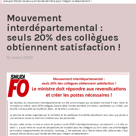
Mouvement
interdépartemental :
seuls 20% des collègues
obtiennent satisfaction !
13 mars 2022
par
,
admin4997
publié
dans
mouvement
inter
(permutations)