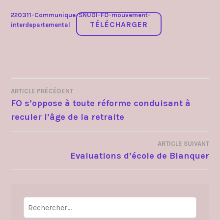
220311-Communique-SNUDI-FO-mouvement-
TÉLÉCHARGER
interdepartemental
ARTICLE PRÉCÉDENT
NAVIGATION
FO s’oppose à toute réforme conduisant à
reculer l’âge de la retraite
DE
L’ARTICLE
ARTICLE SUIVANT
Evaluations d’école de Blanquer
Rechercher :