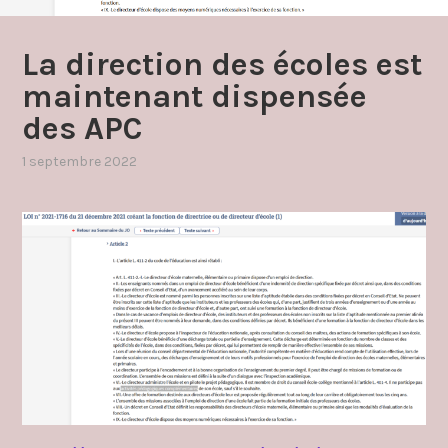
La direction des écoles est
maintenant dispensée
des APC
1 septembre 2022
par
,
admin4997
publié
dans
apc
,
directrices
directeurs
,
ors