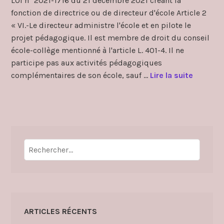
LOI n° 2021-1716 du 21 décembre 2021 créant la
directrices
fonction de directrice ou de directeur d'école Article 2
directeurs
,
ors
« VI.-Le directeur administre l'école et en pilote le
projet pédagogique. Il est membre de droit du conseil
école-collège mentionné à l'article L. 401-4. Il ne
participe pas aux activités pédagogiques
L
complémentaires de son école, sauf …
Lire la suite
a
d
i
r
e
Rechercher :
c
t
i
o
n
ARTICLES RÉCENTS
d