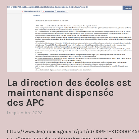
La direction des écoles est
maintenant dispensée
des APC
1 septembre 2022
,
publié
dans
https://www.legifrance.gouv.fr/jorf/id/JORFTEXT000044
apc
,