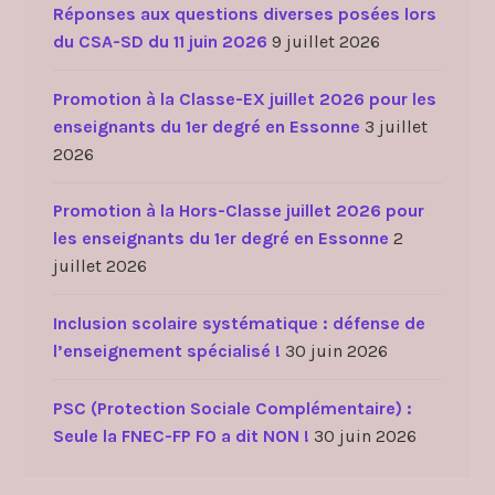
e
Réponses aux questions diverses posées lors
s
du CSA-SD du 11 juin 2026
9 juillet 2026
é
c
Promotion à la Classe-EX juillet 2026 pour les
o
enseignants du 1er degré en Essonne
3 juillet
l
2026
e
s
Promotion à la Hors-Classe juillet 2026 pour
e
les enseignants du 1er degré en Essonne
2
s
juillet 2026
t
m
Inclusion scolaire systématique : défense de
a
l’enseignement spécialisé !
30 juin 2026
i
n
PSC (Protection Sociale Complémentaire) :
t
Seule la FNEC-FP FO a dit NON !
30 juin 2026
e
n