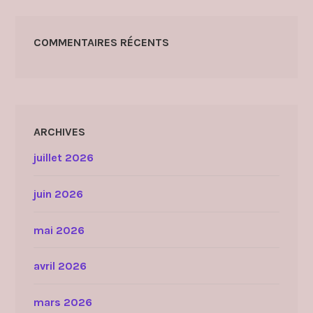
a
n
t
COMMENTAIRES RÉCENTS
d
i
s
p
e
ARCHIVES
n
juillet 2026
s
é
juin 2026
e
d
e
mai 2026
s
A
avril 2026
P
C
mars 2026