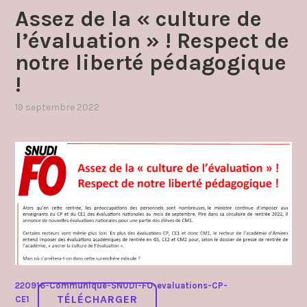
Assez de la « culture de
l’évaluation » ! Respect de
notre liberté pédagogique
!
19 septembre 2022
par
,
admin4997
publié
dans
communique
,
vie
professionnelle
220916-Communique-SNUDI-FO-evaluations-CP-
TÉLÉCHARGER
CE1