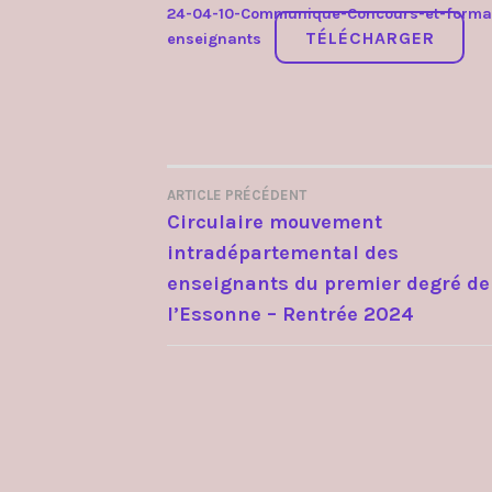
24-04-10-Communique-Concours-et-forma
TÉLÉCHARGER
enseignants
ARTICLE PRÉCÉDENT
NAVIGATION
Circulaire mouvement
intradépartemental des
DE
enseignants du premier degré de
L’ARTICLE
l’Essonne – Rentrée 2024