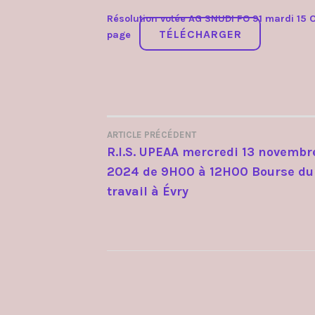
Résolution votée AG SNUDI FO 91 mardi 15 
TÉLÉCHARGER
page
ARTICLE PRÉCÉDENT
NAVIGATION
R.I.S. UPEAA mercredi 13 novembr
2024 de 9H00 à 12H00 Bourse du
DE
travail à Évry
L’ARTICLE