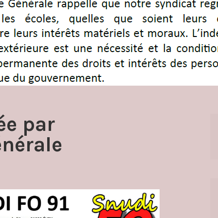
ée par
énérale