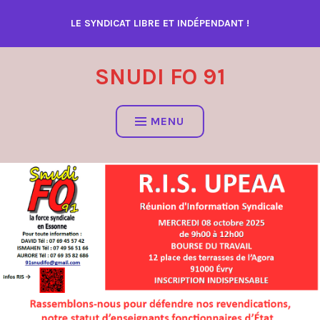
Accéder
LE SYNDICAT LIBRE ET INDÉPENDANT !
au
contenu
SNUDI FO 91
MENU