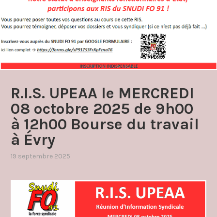
R.I.S. UPEAA le MERCREDI
08 octobre 2025 de 9h00
à 12h00 Bourse du travail
à Évry
19 septembre 2025
par
,
admin4997
publié
dans
réunions
d'information
syndicale