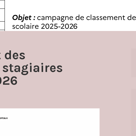
 des
 stagiaires
026