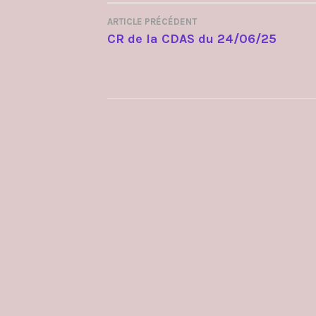
ARTICLE PRÉCÉDENT
NAVIGATION
CR de la CDAS du 24/06/25
DE
L’ARTICLE