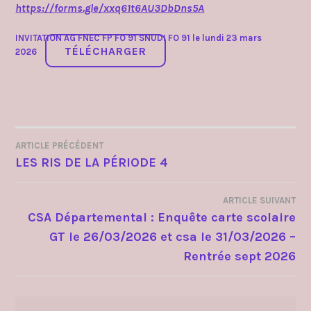
https://forms.gle/xxq61t6AU3DbDns5A
INVITATION AG FNEC FP FO 91 SNUDI FO 91 le lundi 23 mars
TÉLÉCHARGER
2026
ARTICLE PRÉCÉDENT
NAVIGATION
LES RIS DE LA PÉRIODE 4
DE
ARTICLE SUIVANT
L’ARTICLE
CSA Départemental : Enquête carte scolaire
GT le 26/03/2026 et csa le 31/03/2026 –
Rentrée sept 2026