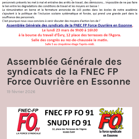
Assemblée Générale des
syndicats de la FNEC FP
Force Ouvrière en Essonne
19 février 2026
par
,
admin4997
publié
dans
actualité
!
,
le
snudi