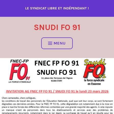
Accéder
LE SYNDICAT LIBRE ET INDÉPENDANT !
au
contenu
SNUDI FO 91
MENU